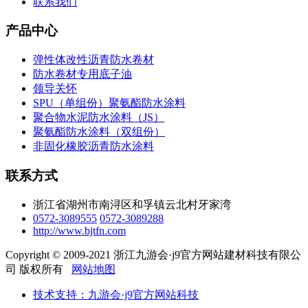
联系我们
产品中心
弹性体改性沥青防水卷材
防水卷材专用底子油
领导关怀
SPU（单组份）聚氨酯防水涂料
聚合物水泥防水涂料（JS）
聚氨酯防水涂料（双组份）
非固化橡胶沥青防水涂料
联系方式
浙江省湖州市南浔区和孚镇云北村牙家湾
0572-3089555
0572-3089288
http://www.bjtfn.com
Copyright © 2009-2021 浙江九游会·j9官方网站建材科技有限公
司 版权所有
网站地图
技术支持：九游会·j9官方网站科技